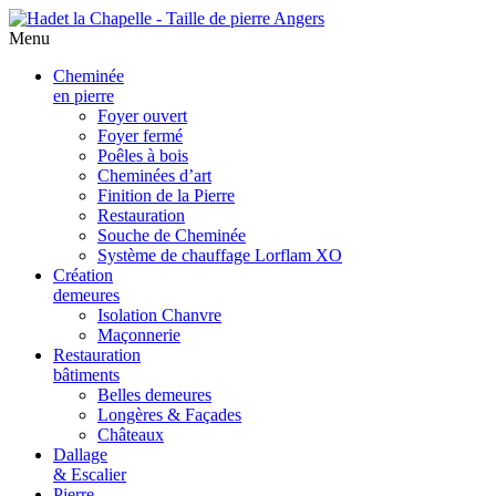
Menu
Aller
Cheminée
au
en pierre
contenu
Foyer ouvert
principal
Foyer fermé
Poêles à bois
Cheminées d’art
Finition de la Pierre
Restauration
Souche de Cheminée
Système de chauffage Lorflam XO
Création
demeures
Isolation Chanvre
Maçonnerie
Restauration
bâtiments
Belles demeures
Longères & Façades
Châteaux
Dallage
& Escalier
Pierre