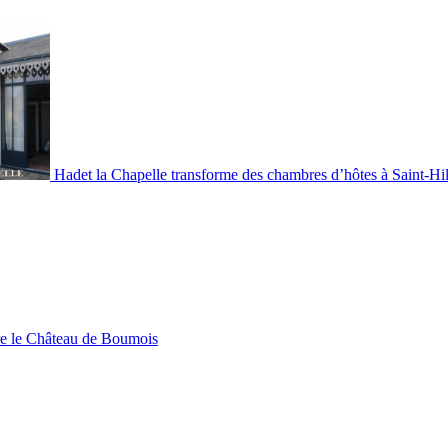
Hadet la Chapelle transforme des chambres d’hôtes à Saint-Hil
re le Château de Boumois