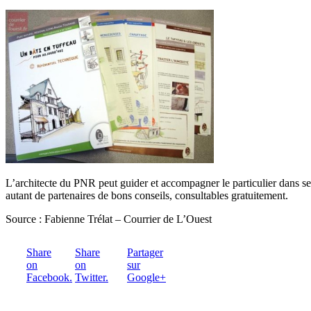
L’architecte du PNR peut guider et accompagner le particulier dans s
autant de partenaires de bons conseils, consultables gratuitement.
Source : Fabienne Trélat – Courrier de L’Ouest
Share
Share
Partager
on
on
sur
Facebook.
Twitter.
Google+