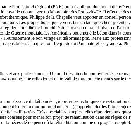
é par le Parc naturel régional (PNR) pour établir un document de référen
 : « Je travaille encore avec un laboratoire des Ponts-de-Cé. Il effectu
nfort thermique. Philippe de la Chapelle veut apporter un conseil person
laboratoire. Les propositions que je vous fais en tant que client potentiel
a réguler la totalité de l’humidité de la maison durant l’hiver en l’absorban
Seconde Guerre mondiale, les Américains ont amené le béton dans la constr
. » Heureusement le bon virage est désormais pris. Reste aux professionn
plus sensibilisés à la question. Le guide du Parc naturel les y aidera. P
iers et aux professionnels. Un outil très attendu pour éviter les erreurs
ou-Touraine, une réflexion et un travail de fond ont été menés sur le th
 la connaissance du bâti ancien ; aborder les techniques de restauration d
mment isoler un mur ou un plancher…) ; appréhender les futurs enjeux d
 de fiches Illustrées. Très abordables, simples, elles répondent aux ques
ers conseils pour mener son projet de réhabilitation dans les règles de l’
sur la nécessité de penser à la réhabilitation comme un projet susceptible 