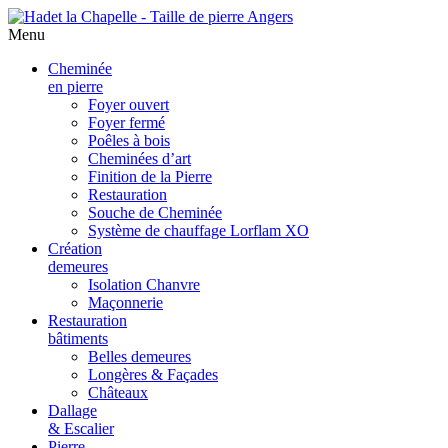
Menu
Aller
Cheminée
au
en pierre
contenu
Foyer ouvert
principal
Foyer fermé
Poêles à bois
Cheminées d’art
Finition de la Pierre
Restauration
Souche de Cheminée
Système de chauffage Lorflam XO
Création
demeures
Isolation Chanvre
Maçonnerie
Restauration
bâtiments
Belles demeures
Longères & Façades
Châteaux
Dallage
& Escalier
Pierre