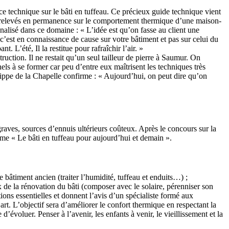
ce technique sur le bâti en tuffeau. Ce précieux guide technique vient
e des relevés en permanence sur le comportement thermique d’une maison-
nalisé dans ce domaine : « L’idée est qu’on fasse au client une
, c’est en connaissance de cause sur votre bâtiment et pas sur celui du
t. L’été, Il la restitue pour rafraîchir l’air. »
uction. Il ne restait qu’un seul tailleur de pierre à Saumur. On
els à se former car peu d’entre eux maîtrisent les techniques très
hilippe de la Chapelle confirme : « Aujourd’hui, on peut dire qu’on
 graves, sources d’ennuis ultérieurs coûteux. Après le concours sur la
ème « Le bâti en tuffeau pour aujourd’hui et demain ».
e bâtiment ancien (traiter l’humidité, tuffeau et enduits…) ;
e la rénovation du bâti (composer avec le solaire, pérenniser son
tions essentielles et donnent l’avis d’un spécialiste formé aux
art. L’objectif sera d’améliorer le confort thermique en respectant la
d’évoluer. Penser à l’avenir, les enfants à venir, le vieillissement et la