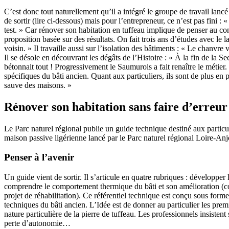
C’est donc tout naturellement qu’il a intégré le groupe de travail lanc
de sortir (lire ci-dessous) mais pour l’entrepreneur, ce n’est pas fini
test. » Car rénover son habitation en tuffeau implique de penser au co
proposition basée sur des résultats. On fait trois ans d’études avec le 
voisin. » Il travaille aussi sur l’isolation des bâtiments : « Le chanvre v
Il se désole en découvrant les dégâts de l’Histoire : « À la fin de la 
bétonnait tout ! Progressivement le Saumurois a fait renaître le métier
spécifiques du bâti ancien. Quant aux particuliers, ils sont de plus en 
sauve des maisons. »
Rénover son habitation sans faire d’erreur
Le Parc naturel régional publie un guide technique destiné aux particul
maison passive ligérienne lancé par le Parc naturel régional Loire-Anj
Penser à l’avenir
Un guide vient de sortir. Il s’articule en quatre rubriques : développer
comprendre le comportement thermique du bâti et son amélioration (co
projet de réhabilitation). Ce référentiel technique est conçu sous forme
techniques du bâti ancien. L’Idée est de donner au particulier les premi
nature particulière de la pierre de tuffeau. Les professionnels insistent 
perte d’autonomie…